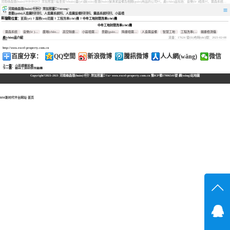
河南綠森環(huán)?？萍加邢薰疽患覍?zhuān)業(yè)銷(xiāo)售環(huán)保清潔設備及相關(guān)用品的公司，產(chǎn)品包括：音樂(lè )噴泉、霧森系統、人造霧設備、景觀(guān)人造霧、人造霧系統、小區噴霧設備、高壓噴霧降塵設備、料倉噴霧除塵系統、噴霧降溫加濕設備、鄭州噴霧消毒設備，等八大系列上百個(gè)品種。
河南綠森環(huán)?？萍加邢薰?/strong>
景觀(guān)人造霧、人造霧系統、人造霧設備、霧森系統、小區噴
霧設備
當前位置：
首頁(yè)
?
服務(wù)范圍
?
工程洗車(chē)機
? 中牟工地封閉洗車(chē)機
霧森系統
中牟工地封閉洗車(chē)機
音樂(lè )噴
霧森系統
音樂(lè )噴泉
廣場(chǎng)音樂(lè )噴泉
高空除塵霧樁
小區噴霧設備
景觀(guān)人造霧系統
降塵噴霧設備
人造霧設備
智慧工地
工程洗車(chē)機
揚塵檢測儀
泉
廣場(chǎng)
流量：17624 發(fā)布時(shí)間：2021-02-08
產(chǎn)品介紹
音樂(lè )噴
高空除塵霧
泉
樁
小區噴霧設
http://www.excel-property.com.cn
備
景觀(guān)人
百度分享：
QQ空間
新浪微博
騰訊微博
人人網(wǎng)
微信
造霧系統
降塵噴霧設
上一篇：
小區噴霧設備
備
下一篇：
鄭州工地封閉洗輪機
人造霧設備
Copyright?2021-2021
河南綠森環(huán)?？萍加邢薰?/a> www.excel-property.com.cn
豫ICP備17006541號
網(wǎng)站地圖
智慧工地
工程洗車
(chē)機
揚塵檢測儀
RM新时代平台网址-首页
在線(xiàn)溝
在線(